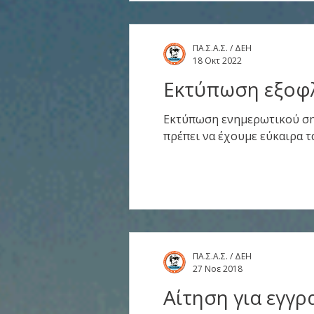
ΠΑ.Σ.Α.Σ. / ΔΕΗ
18 Οκτ 2022
Εκτύπωση εξοφλη
Εκτύπωση ενημερωτικού ση
πρέπει να έχουμε εύκαιρα τα
ΠΑ.Σ.Α.Σ. / ΔΕΗ
27 Νοε 2018
Αίτηση για εγγρ