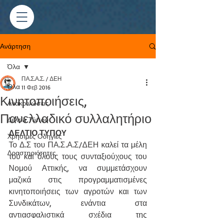
Ανάρτηση
Όλα
ΠΑ.Σ.Α.Σ. / ΔΕΗ
Όλα
11 Φεβ 2016
Κινητοποιήσεις,
Ανακοινώσεις
Πανελλαδικό συλλαλητήριο
Δελτία Τύπου
ΔΕΛΤΙΟ ΤΥΠΟΥ
Χρήσιμες Οδηγίες
Το Δ.Σ του ΠΑ.Σ.Α.Σ/ΔΕΗ καλεί τα μέλη 
Δραστηριότητες
του και όλους τους συνταξιούχους του 
Νομού Αττικής, να συμμετάσχουν 
μαζικά στις προγραμματισμένες 
κινητοποιήσεις των αγροτών και των 
Συνδικάτων, ενάντια στα 
αντιασφαλιστικά σχέδια της 