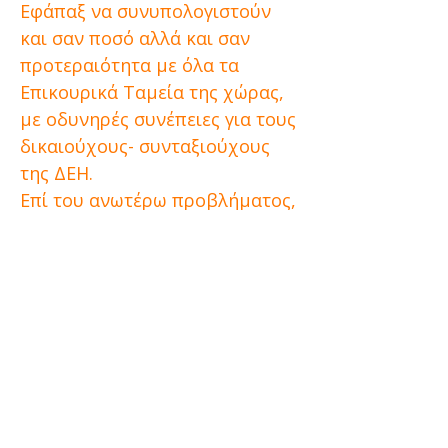
Εφάπαξ να συνυπολογιστούν
και σαν ποσό αλλά και σαν
προτεραιότητα με όλα τα
Επικουρικά Ταμεία της χώρας,
με οδυνηρές συνέπειες για τους
δικαιούχους- συνταξιούχους
της ΔΕΗ.
Επί του ανωτέρω προβλήματος,
αιτούμαστε την άμεση
παρέμβασή σας, ώστε επιτέλους
να πληρωθούν -κατ’ αρχήν- οι
δικαιούχοι που αναφέρονται
στα προαναφερθέντα εξώδικά
μας και αναμένουν από το έτος
2013, σύμφωνα και με την
πρόσφατη σχετική ΟΜΟΦΩΝΗ
απόφαση του Δ.Σ του ΤΑΥΤΕΚΩ.