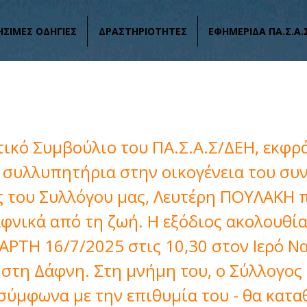
ΗΣΙΜΕΣ ΟΔΗΓΙΕΣ
ΔΡΑΣΤΗΡΙΟΤΗΤΕΣ
ΕΦΗΜΕΡΙΔΑ ΠΑ.Σ.Α.
ρια για το θάνατο του ΠΟΥΛΑΚΗ Ελευθ
τικό Συμβούλιο του ΠΑ.Σ.Α.Σ/ΔΕΗ, εκφρά
 συλλυπητήρια στην οικογένεια του συ
ς του Συλλόγου μας, Λευτέρη ΠΟΥΛΑΚΗ 
αφνικά από τη ζωή. Η εξόδιος ακολουθία
ΑΡΤΗ 16/7/2025 στις 10,30 στον Ιερό Ν
στη Δάφνη. Στη μνήμη του, ο Σύλλογος 
 σύμφωνα με την επιθυμία του - θα κατα