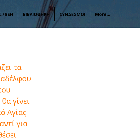
Σ./ΔΕΗ
ΒΙΒΛΙΟΘΗΚΗ
ΣΥΝΔΕΣΜΟΙ
More...
έριου
ζει τα
ναδέλφου
που
 θα γίνει
αό Αγίας
αντί για
θέσει