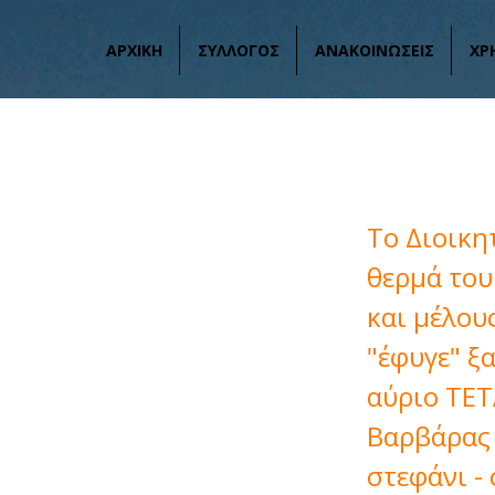
ΑΡΧΙΚΗ
ΣΥΛΛΟΓΟΣ
ΑΝΑΚΟΙΝΩΣΕΙΣ
ΧΡ
Συλλυπητή
Το Διοικη
θερμά του
και μέλου
"έφυγε" ξ
αύριο ΤΕΤ
Βαρβάρας 
στεφάνι -