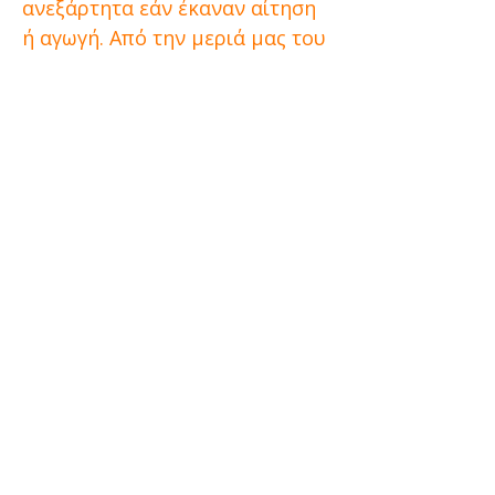
ανεξάρτητα εάν έκαναν αίτηση
ή αγωγή. Από την μεριά μας του
κάναμε καθαρό ότι οι αγώνες
μας θα συνεχισθούν.
Διεκδικούμε ότι μας έχει
αφαιρεθεί για όλους τους
συνταξιούχους χωρίς κανένα
διαχωρισμό. Απαιτούμε την
κατάργηση του νόμου
Κατρούγκαλου και όλης της
αντιασφαλιστικής -
αντεργατικής νομοθεσίας. Να
εφαρμοσθούν άμεσα οι θετικές
δικαστικές αποφάσεις και να
αποδοθεί σε όλους τους
συνταξιούχους ότι τους
αναλογεί.