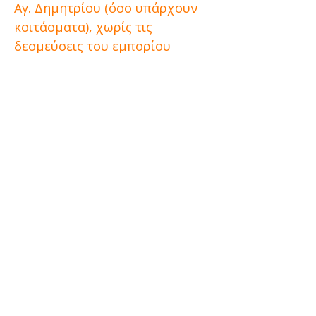
Αγ. Δημητρίου (όσο υπάρχουν
κοιτάσματα), χωρίς τις
δεσμεύσεις του εμπορίου
ρύπων που αυξάνουν τεχνητά
την τιμή του λιγνίτη.
Παράλληλα, είναι επιτακτική η
κατάργηση των έμμεσων φόρων
στα καύσιμα και το ηλεκτρικό
ρεύμα. Όλοι εμείς οι
συνταξιούχοι, που πολλοί από
εμάς δουλέψαμε για πολλά
χρόνια στους Σταθμούς και τα
Ορυχεία καλούμε στο
Πανδυτικομακεδονικό
Συλλαλητήριο την Πέμπτη
9/7/2026 και ώρα 8.30μμ στην
κεντρική πλατεία της Κοζάνης.