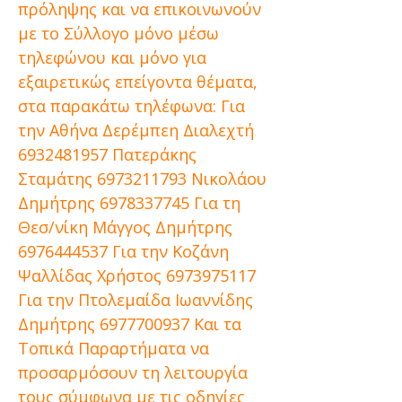
πρόληψης και να επικοινωνούν
με το Σύλλογο μόνο μέσω
τηλεφώνου και μόνο για
εξαιρετικώς επείγοντα θέματα,
στα παρακάτω τηλέφωνα: Για
την Αθήνα Δερέμπεη Διαλεχτή
6932481957
Πατεράκης
Σταμάτης
6973211793
Νικολάου
Δημήτρης
6978337745
Για τη
Θεσ/νίκη Μάγγος Δημήτρης
6976444537
Για την Κοζάνη
Ψαλλίδας Χρήστος
6973975117
Για την Πτολεμαίδα Ιωαννίδης
Δημήτρης
6977700937
Και τα
Τοπικά Παραρτήματα να
προσαρμόσουν τη λειτουργία
τους σύμφωνα με τις οδηγίες