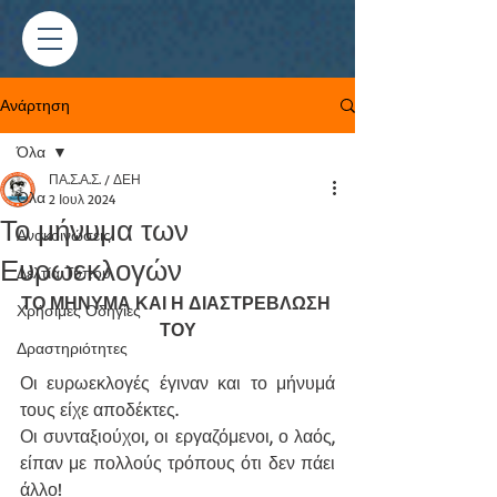
Ανάρτηση
Όλα
ΠΑ.Σ.Α.Σ. / ΔΕΗ
Όλα
2 Ιουλ 2024
Το μήνυμα των
Ανακοινώσεις
Ευρωεκλογών
Δελτία Τύπου
ΤΟ ΜΗΝΥΜΑ ΚΑΙ Η ΔΙΑΣΤΡΕΒΛΩΣΗ 
Χρήσιμες Οδηγίες
ΤΟΥ
Δραστηριότητες
Οι ευρωεκλογές έγιναν και το μήνυμά 
τους είχε αποδέκτες.
Οι συνταξιούχοι, οι εργαζόμενοι, ο λαός, 
είπαν με πολλούς τρόπους ότι δεν πάει 
άλλο!