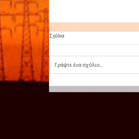
Ο ΠΑ.Σ.Α.Σ./ΔΕΗ πάει
Σχόλια
διακοπές.
Ενημερώνουμε τους
συναδέλφους οτι λόγω των
Γράψτε ένα σχόλιο...
καλοκαιρινών διακοπών τα
Γραφεία του Συλλόγου μας θα
παραμείνουν κλειστά από
3/8/2026 έως και 23/8/2026. Για
έκτακτες περιπτώσεις να
επικοινωνείτε με τα τηλέ