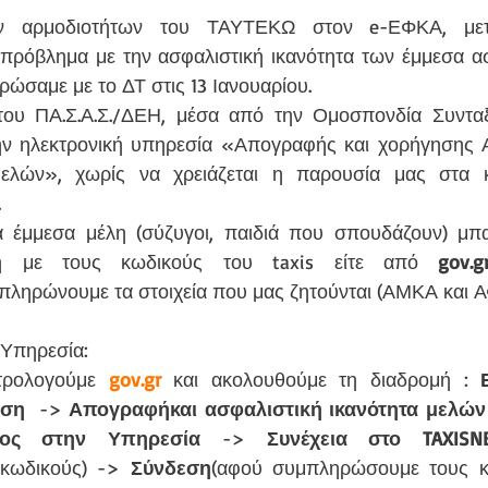
 αρμοδιοτήτων του ΤΑΥΤΕΚΩ στον e-ΕΦΚΑ, μετα
πρόβλημα με την ασφαλιστική ικανότητα των έμμεσα α
ώσαμε με το ΔΤ στις 13 Ιανουαρίου.
ου ΠΑ.Σ.Α.Σ./ΔΕΗ, μέσα από την Ομοσπονδία Συνταξ
ν ηλεκτρονική υπηρεσία «Απογραφής και χορήγησης Α
ελών», χωρίς να χρειάζεται η παρουσία μας στα κ
.
 έμμεσα μέλη (σύζυγοι, παιδιά που σπουδάζουν) μπα
γή με τους κωδικούς του taxis είτε από 
gov.g
πληρώνουμε τα στοιχεία που μας ζητούνται (ΑΜΚΑ και 
 Υπηρεσία:
κτρολογούμε 
gov.gr
και ακολουθούμε τη διαδρομή : 
ιση
  -> 
Απογραφήκαι ασφαλιστική ικανότητα μελών 
δος στην Υπηρεσία
 -> 
Συνέχεια στο TAXISN
κωδικούς) -> 
Σύνδεση
(αφού συμπληρώσουμε τους κω