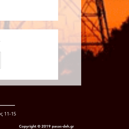
τύπου για την
ξη των εκσκαφέων.
 Η πρόσφατη
η των εκσκαφέων της
ν Μαυροπηγή Κοζάνης
μια ενέργεια με ιδιαίτερο
μό. Αποτυπώνει με τον
νάγλυφο τρόπο την
νη καταστροφή των
ς 11-15
Copyright © 2019 pasas-deh.gr