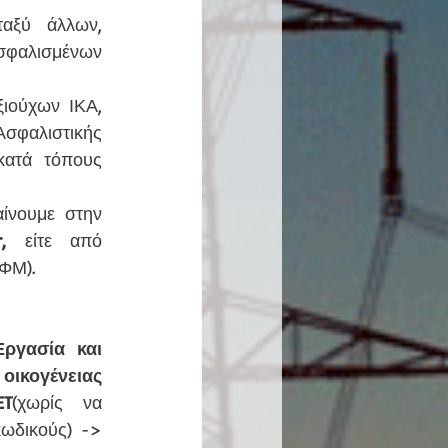
ξύ άλλων, 
σφαλισμένων 
ιούχων ΙΚΑ, 
σφαλιστικής 
ατά τόπους 
ίνουμε στην 
r, 
είτε από  
ΑΦΜ).
Εργασία και 
οικογένειας
ET
(χωρίς να 
δικούς) -> 