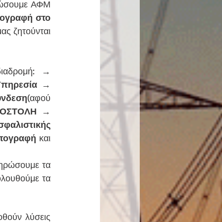
ώσουμε ΑΦΜ 
ογραφή στο 
ας ζητούνται
 και ακολουθούμε τη διαδρομή: → 
Υπηρεσία
 → 
ύνδεση
(αφού 
ΟΣΤΟΛΗ
 → 
αλιστικής 
πογραφή 
και 
ηρώσουμε τα 
λουθούμε τα 
οθούν λύσεις 