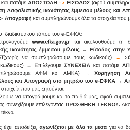
 και πατάμε 
ΑΠΟΣΤΟΛΗ
->
ΕΙΣΟΔΟΣ
 (αφού συμπληρ
η Ασφαλιστικής Ικανότητας έμμεσου μέλους και Απ
> 
Απογραφή 
και συμπληρώνουμε όλα τα στοιχεία που μ
υ  διαδικτυακού τόπου του e-ΕΦΚΑ: 
κτρολογούμε 
www.efka.gov.gr
ής Ικανότητας έμμεσου μέλους 
→ 
Είσοδος στην 
ET
(χωρίς να συμπληρώσουμε τους κωδικούς) 
→
Σ
κωδικούς) → Επιλέγουμε 
ΣΥΝΕΧΕΙΑ
 και πατάμε 
ΑΠ
μπληρώσουμε ΑΦΜ και ΑΜΚΑ) → 
Χορήγηση Ασφ
μέλους και Απογραφή στο μητρώο του e-ΕΦΚΑ 
→ 
Α
τοιχεία που μας ζητούνται.
έλουμε να απογράψουμε και τα παιδιά μας, αφού συμπλ
ας συνεχίζουμε επιλέγοντας 
ΠΡΟΣΘΗΚΗ ΤΕΚΝΟΥ.
 Ακο
 τέκνα.
 έχει αποδείξει, 
αγωνίζεται με όλα τα μέσα
 για να δ