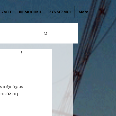
Σ./ΔΕΗ
ΒΙΒΛΙΟΘΗΚΗ
ΣΥΝΔΕΣΜΟΙ
More...
νταξιούχων 
ασφάλιση 