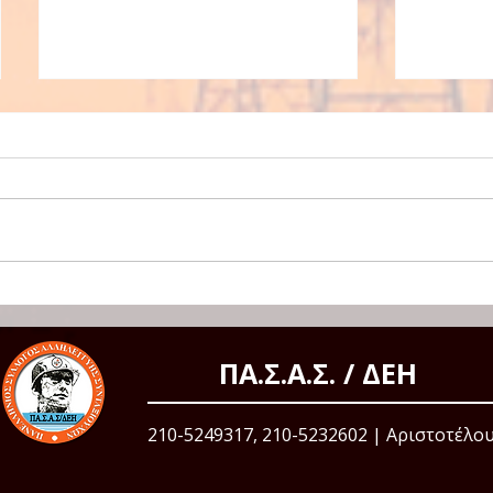
Δελτίο 
ανατίνα
ΔΕΛΤΙΟ ΤΥΠΟΥ
ανατίναξ
ΔΕΗ στη
αποτελεί 
συμβολισ
Από την συγκέντρωση
πλέον α
διαμαρτυρίας στον ΑΗΣ
εσκεμμέ
Πτολεμαϊδας
ΠΑ.Σ.Α.Σ. / ΔΕΗ
παραγ
210-5249317, 210-5232602 | Αριστοτέλου