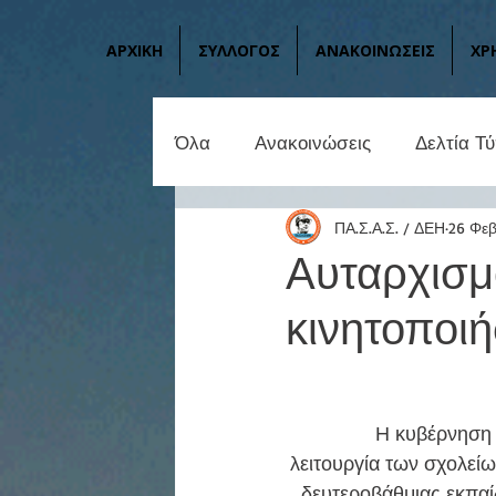
ΑΡΧΙΚΗ
ΣΥΛΛΟΓΟΣ
ΑΝΑΚΟΙΝΩΣΕΙΣ
ΧΡ
Όλα
Ανακοινώσεις
Δελτία Τ
ΠΑ.Σ.Α.Σ. / ΔΕΗ
26 Φεβ
Αυταρχισμ
κινητοποι
	Η κυβέρνηση της ΝΔ εν μέσω πανδημίας, αντί να πάρει μέτρα για την ασφαλή 
λειτουργία των σχολείω
δευτεροβάθμιας εκπαί