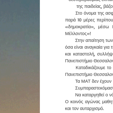
της παιδείας, βάζ
	Στο όνομα της ασφάλειας φέρνει την αστυνομία στα Πανεπιστήμια. Δεν πέρασαν λοιπόν 
παρά 10 μέρες περίπου
«δημοκρατία», μέσω 
Μέλλοντος»! 
	Στην απαίτηση των φοιτητών να ανοίξουν οι σχολές, για τις σπουδές, την έρευνα, για όλα 
όσα είναι αναγκαία για
και καταστολή, συλλήψε
Πανεπιστήμιο Θεσσαλον
	Καταδικάζουμε το όργιο της τρομοκρατίας και της καταστολής στις κινητοποιήσεις στο 
Πανεπιστήμιο Θεσσαλον
	Τα ΜΑΤ δεν έχουν 
	Συμπαραστεκόμαστε
	Να καταργηθεί ο 
Ο κοινός αγώνας μαθητ
και τον αυταρχισμό.