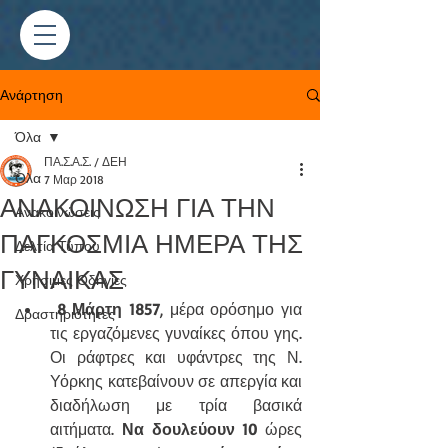
Ανάρτηση
Όλα
ΠΑ.Σ.Α.Σ. / ΔΕΗ
Όλα
7 Μαρ 2018
ΑΝΑΚΟΙΝΩΣΗ ΓΙΑ ΤΗΝ
Ανακοινώσεις
ΠΑΓΚΟΣΜΙΑ ΗΜΕΡΑ ΤΗΣ
Δελτία Τύπου
ΓΥΝΑΙΚΑΣ
Χρήσιμες Οδηγίες
8 Μάρτη 1857
, μέρα ορόσημο για 
Δραστηριότητες
τις εργαζόμενες γυναίκες όπου γης. 
Οι ράφτρες και υφάντρες της Ν. 
Υόρκης κατεβαίνουν σε απεργία και 
διαδήλωση με τρία βασικά 
αιτήματα. 
Να δουλεύουν 10
 ώρες 