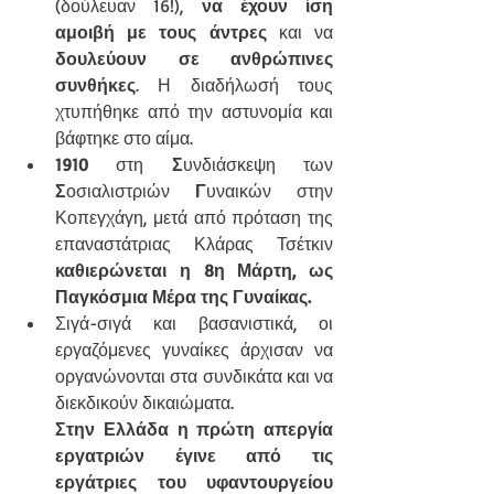
(δούλευαν 16!), 
να έχουν ίση 
αμοιβή με τους άντρες
 και να 
δουλεύουν σε ανθρώπινες 
συνθήκες
. Η διαδήλωσή τους 
χτυπήθηκε από την αστυνομία και 
βάφτηκε στο αίμα.
1910
 στη 
Σ
υνδιάσκεψη των 
Σ
οσιαλιστριών 
Γ
υναικών στην 
Κοπεγχάγη, μετά από πρόταση της 
επαναστάτριας Κλάρας Τσέτκιν 
καθιερώνεται η 8η Μάρτη, ως 
Παγκόσμια Μέρα της Γυναίκας.  
Σιγά-σιγά και βασανιστικά, οι 
εργαζόμενες γυναίκες άρχισαν να 
οργανώνονται στα συνδικάτα και να 
διεκδικούν δικαιώματα.
Στην Ελλάδα η πρώτη απεργία 
εργατριών έγινε από τις 
εργάτριες του υφαντουργείου 