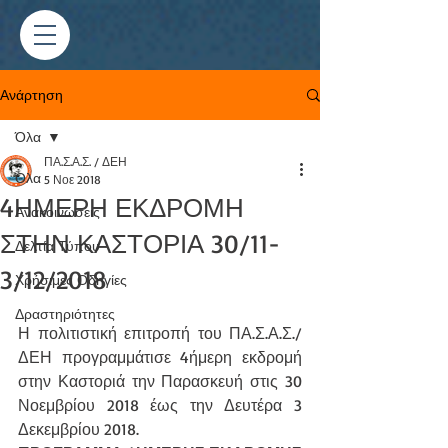
Ανάρτηση
Όλα
ΠΑ.Σ.Α.Σ. / ΔΕΗ
Όλα
5 Νοε 2018
4ΗΜΕΡΗ ΕΚΔΡΟΜΗ
Ανακοινώσεις
ΣΤΗΝ ΚΑΣΤΟΡΙΑ 30/11-
Δελτία Τύπου
3/12/2018
Χρήσιμες Οδηγίες
Δραστηριότητες
Η πολιτιστική επιτροπή του ΠΑ.Σ.Α.Σ./
ΔΕΗ προγραμμάτισε 4ήμερη εκδρομή 
στην Καστοριά την Παρασκευή στις 30 
Νοεμβρίου 2018 έως την Δευτέρα 3 
Δεκεμβρίου 2018.