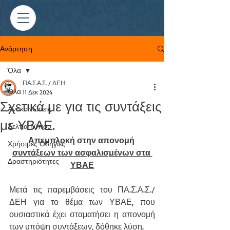
Ανάρτηση
Όλα
ΠΑ.Σ.Α.Σ. / ΔΕΗ
Όλα
11 Δεκ 2024
Σχετικά με για τις συντάξεις
Ανακοινώσεις
με ΥΒΑΕ.
Δελτία Τύπου
Απεμπλοκή στην απονομή 
Χρήσιμες Οδηγίες
συντάξεων των ασφαλισμένων στα 
Δραστηριότητες
ΥΒΑΕ
Μετά τις παρεμβάσεις του ΠΑ.Σ.Α.Σ./
ΔΕΗ για το θέμα των ΥΒΑΕ, που 
ουσιαστικά έχει σταματήσει η απονομή 
των υπόψη συντάξεων, δόθηκε λύση.