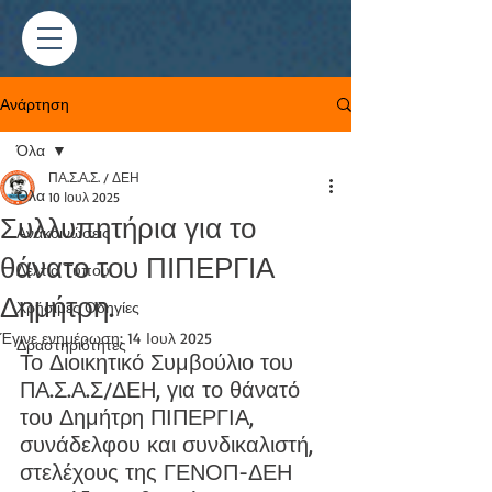
Ανάρτηση
Όλα
ΠΑ.Σ.Α.Σ. / ΔΕΗ
Όλα
10 Ιουλ 2025
Συλλυπητήρια για το
Ανακοινώσεις
θάνατο του ΠΙΠΕΡΓΙΑ
Δελτία Τύπου
Δημήτρη.
Χρήσιμες Οδηγίες
Έγινε ενημέρωση:
14 Ιουλ 2025
Δραστηριότητες
Το Διοικητικό Συμβούλιο του 
ΠΑ.Σ.Α.Σ/ΔΕΗ, για το θάνατό 
του Δημήτρη ΠΙΠΕΡΓΙΑ, 
συνάδελφου και συνδικαλιστή, 
στελέχους της ΓΕΝΟΠ-ΔΕΗ 