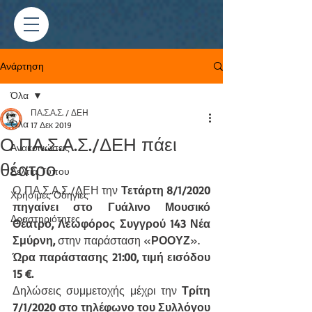
Ανάρτηση
Όλα
ΠΑ.Σ.Α.Σ. / ΔΕΗ
Όλα
17 Δεκ 2019
Ο ΠΑ.Σ.Α.Σ./ΔΕΗ πάει
Ανακοινώσεις
θέατρο
Δελτία Τύπου
Ο ΠΑ.Σ.Α.Σ./ΔΕΗ την 
Τετάρτη 8/1/2020 
Χρήσιμες Οδηγίες
πηγαίνει στο Γυάλινο Μουσικό 
Δραστηριότητες
Θέατρο, Λεωφόρος Συγγρού 143 Νέα 
Σμύρνη,
 στην παράσταση «
ΡΟΟΥΖ
».
Ώρα παράστασης 21:00, τιμή εισόδου 
15 €.
Δηλώσεις συμμετοχής μέχρι την 
Τρίτη 
7/1/2020 στο τηλέφωνο του Συλλόγου 