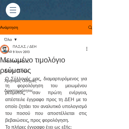
Ανάρτηση
Όλα
ΠΑ.Σ.Α.Σ. / ΔΕΗ
Όλα
9 Ιουν 2013
Μειωμένο τιμολόγιο
Ανακοινώσεις
ρεύματος
Δελτία Τύπου
Ο Σύλλογός μας, διαμαρτυρόμενος για 
Χρήσιμες Οδηγίες
τη φορολόγηση του μειωμένου 
Δραστηριότητες
ρεύματος, σαν πρώτη ενέργεια, 
απέστειλε έγγραφο προς τη ΔΕΗ με το 
οποίο ζητάει τον αναλυτικό υπολογισμό 
του ποσού που αποστέλλεται στις 
βεβαιώσεις, προς φορολόγηση.
Το πλήρες έγγραφο έχει ως εξής: