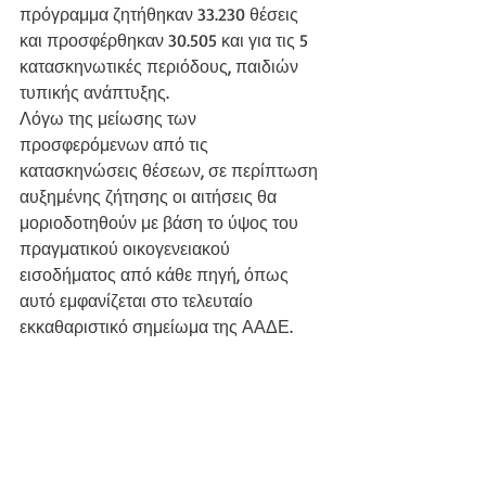
πρόγραμμα ζητήθηκαν 33.230 θέσεις 
και προσφέρθηκαν 30.505 και για τις 5 
κατασκηνωτικές περιόδους, παιδιών 
τυπικής ανάπτυξης.
Λόγω της μείωσης των 
προσφερόμενων από τις 
κατασκηνώσεις θέσεων, σε περίπτωση 
αυξημένης ζήτησης οι αιτήσεις θα 
μοριοδοτηθούν με βάση το ύψος του 
πραγματικού οικογενειακού 
εισοδήματος από κάθε πηγή, όπως 
αυτό εμφανίζεται στο τελευταίο 
εκκαθαριστικό σημείωμα της ΑΑΔΕ.
Τα αποτελέσματα της διαδικασίας θα 
είναι διαθέσιμα την Δευτέρα 13/6/2022 
οπότε όσοι έχουν υποβάλει αίτηση θα 
λάβουν μήνυμα στην ηλεκτρονική 
διεύθυνση που θα έχουν δηλώσει με τις 
οδηγίες για την εκτύπωση της κάρτας 