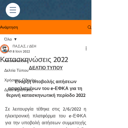
Ανάρτηση
Όλα
ΠΑ.Σ.Α.Σ. / ΔΕΗ
Όλα
8 Ιουν 2022
Κατασκηνώσεις 2022
Ανακοινώσεις
ΔΕΛΤΙΟ ΤΥΠΟΥ
Δελτία Τύπου
Χρήσιμες Οδηγίες
Έναρξη υποβολής αιτήσεων 
ασφαλισμένων του e-ΕΦΚΑ για τη 
Δραστηριότητες
θερινή κατασκηνωτική περίοδο 2022
Σε λειτουργία τέθηκε στις 2/6/2022 η 
ηλεκτρονική πλατφόρμα του e-ΕΦΚΑ 
για την υποβολή αιτήσεων συμμετοχής 