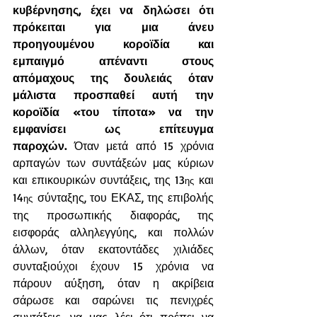
κυβέρνησης, έχει να δηλώσει ότι 
πρόκειται για μια άνευ 
προηγουμένου κοροϊδία και 
εμπαιγμό απέναντι στους 
απόμαχους της δουλειάς όταν 
μάλιστα προσπαθεί αυτή την 
κοροϊδία «του τίποτα» να την 
εμφανίσει ως επίτευγμα 
παροχών.
 Όταν μετά από 15 χρόνια 
αρπαγών των συντάξεών μας κύριων 
και επικουρικών συντάξεις, της 13
 και 
ης
14
 σύνταξης, του ΕΚΑΣ, της επιβολής 
ης
της προσωπικής διαφοράς, της 
εισφοράς αλληλεγγύης, και πολλών 
άλλων, όταν εκατοντάδες χιλιάδες 
συνταξιούχοι έχουν 15 χρόνια να 
πάρουν αύξηση, όταν η ακρίβεια 
σάρωσε και σαρώνει τις πενιχρές 