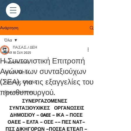
Ανάρτηση
Όλα
ΠΑ.Σ.Α.Σ. / ΔΕΗ
Όλα
10 Σεπ 2025
Η Συντονιστική Επιτροπή
Ανακοινώσεις
Αγώνα των συνταξιούχων
Δελτία Τύπου
(ΣΕΑ), για τις εξαγγελίες του
Χρήσιμες Οδηγίες
πρωθυπουργού.
Δραστηριότητες
ΣΥΝΕΡΓΑΖΟΜΕΝΕΣ   
ΣΥΝΤΑΞΙΟΥΧΙΚΕΣ   ΟΡΓΑΝΩΣΕΙΣ
ΔΗΜΟΣΙΟΥ – OAEE – ΙΚΑ – ΠΟΣΕ 
ΟΑΕΕ – ΕΛΤΑ – ΟΣΕ –– ΠΕΣ ΝΑΤ– 
ΠΣΣ ΔΙΚΗΓΟΡΩΝ –ΠΟΣΕΑ ΕΤΕΑΠ – 