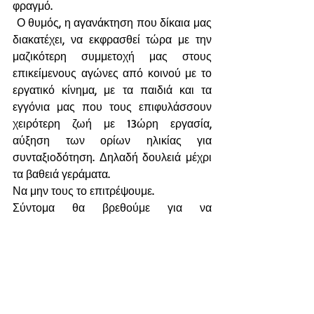
φραγμό.
 Ο θυμός, η αγανάκτηση που δίκαια μας 
διακατέχει, να εκφρασθεί τώρα με την 
μαζικότερη συμμετοχή μας στους 
επικείμενους αγώνες από κοινού με το 
εργατικό κίνημα, με τα παιδιά και τα 
εγγόνια μας που τους επιφυλάσσουν 
χειρότερη ζωή με 13ώρη εργασία, 
αύξηση των ορίων ηλικίας για 
συνταξιοδότηση. Δηλαδή δουλειά μέχρι 
τα βαθειά γεράματα.
Να μην τους το επιτρέψουμε.
Σύντομα θα βρεθούμε για να 
συζητήσουμε τα συμπεράσματα και να 
οργανώσουμε τη δράση μας για το 
επόμενο διάστημα.
Καλή δύναμη και υγεία σε όλους, 
καλή αντάμωση στους αγώνες μας.