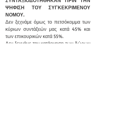
ΣΥΝΤΑΞΙΟΔΟΤΗΘΗΚΑΝ ΠΡΙΝ ΤΗΝ 
ΨΗΦΙΣΗ ΤΟΥ ΣΥΓΚΕΚΡΙΜΕΝΟΥ 
ΝΟΜΟΥ.
Δεν ξεχνάμε όμως το πετσόκομμα των 
κύριων συντάξεών μας κατά 45% και 
των επικουρικών κατά 55%.
Δεν ξεχνάμε την κατάργηση των δώρων 
και του επιδόματος αδείας.
Να βγάλουν τα συμπεράσματά τους για 
το τζογάρισμα των αποθεματικών των 
Ταμείων στο χρηματιστήριο και ποιος 
ευθύνεται.
Να βγάλουν τα συμπεράσματά τους για 
το κούρεμα των αποθεματικών και την 
απώλεια 13 δις ευρώ περίπου.
Να βγάλουν τα συμπεράσματά τους 
ποιοι ετοιμάζουν τη μείωση των 
επικουρικών συντάξεων, το κόψιμο του 
ΕΚΑΣ σε 150.000 συνταξιούχους κάτω 