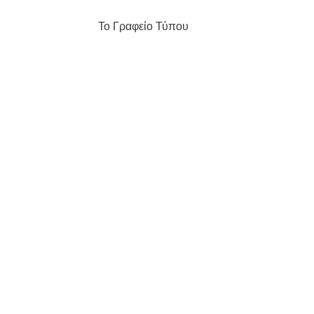
                           Το Γραφείο Τύπου
Δελτία Τύπου
Πρόσφατες αναρτήσεις
Εμφάνιση όλων