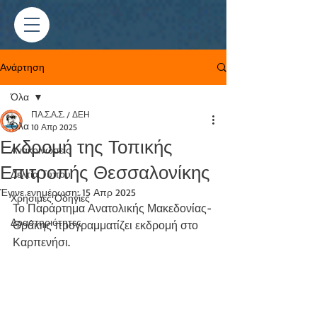
Ανάρτηση
Όλα
ΠΑ.Σ.Α.Σ. / ΔΕΗ
Όλα
10 Απρ 2025
Εκδρομή της Τοπικής
Ανακοινώσεις
Επιτροπής Θεσσαλονίκης
Δελτία Τύπου
Έγινε ενημέρωση:
15 Απρ 2025
Χρήσιμες Οδηγίες
Το Παράρτημα Ανατολικής Μακεδονίας-
Δραστηριότητες
Θράκης προγραμματίζει εκδρομή στο 
Καρπενήσι.