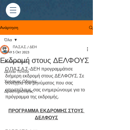
Ανάρτηση
Όλα
ΠΑ.Σ.Α.Σ. / ΔΕΗ
Όλα
5 Οκτ 2023
Εκδρομή στους ΔΕΛΦΟΥΣ
Ανακοινώσεις
Ο ΠΑ.Σ.Α.Σ-ΔΕΗ προγραμμάτισε 
Δελτία Τύπου
διήμερη εκδρομή στους ΔΕΛΦΟΥΣ. Σε 
Χρήσιμες Οδηγίες
συνέχεια του μηνύματος που σας 
αποστείλαμε, σας ενημερώνουμε για το 
Δραστηριότητες
πρόγραμμα της εκδρομής.
ΠΡΟΓΡΑΜΜΑ ΕΚΔΡΟΜΗΣ ΣΤΟΥΣ 
ΔΕΛΦΟΥΣ