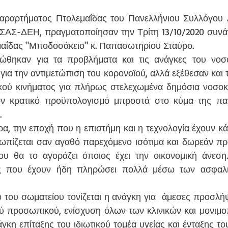
παραρτήματος Πτολεμαΐδας του Πανελλήνιου Συλλόγου 
ΑΣ-ΔΕΗ, πραγματοποίησαν την Τρίτη 13/10/2020 συνάν
εμαΐδας "Μποδοσάκειο" κ. Παπασωτηρίου Σταύρο. 
θηκαν για τα προβλήματα και τις ανάγκες του νοσοκ
 για την αντιμετώπιση του κορονοϊού, αλλά εξέθεσαν και τι
κού κινήματος για πλήρως στελεχωμένα δημόσια νοσοκο
ον κρατικό προϋπολογισμό μπροστά στο κύμα της πα
. 
 την εποχή που η επιστήμη και η τεχνολογία έχουν κάνε
τωπίζεται σαν αγαθό παρεχόμενο ισότιμα και δωρεάν προ
υ θα το αγοράζει όποιος έχει την οικονομική άνεση. Ι
ς που έχουν ήδη πληρώσει πολλά μέσω των ασφαλισ
ο του σωματείου τονίζεται η ανάγκη για  άμεσες προσλήψε
ού προσωπικού, ενίσχυση όλων των κλινικών και μονιμο
κη επίταξης του ιδιωτικού τομέα υγείας και ένταξης του