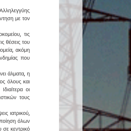
Αλληλεγγύης 
τηση με τον 
ομείου, τις 
ς θέσεις του 
μεία, ακόμη 
νδημίας που 
ι άλματα, η 
ς όλους και 
διαίτερα οι 
τικών τους 
ις ιατρικού, 
ποίηση όλων 
 σε κεντρικό 