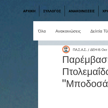
ΑΡΧΙΚΗ
ΣΥΛΛΟΓΟΣ
ΑΝΑΚΟΙΝΩΣΕΙΣ
ΧΡ
Όλα
Ανακοινώσεις
Δελτία Τ
ΠΑ.Σ.Α.Σ. / ΔΕΗ
15 Οκτ
Παρέμβαση
Πτολεμαΐδα
"Μποδοσάκ