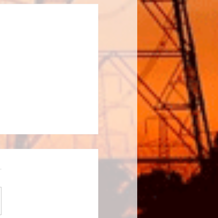
Τύπου 2/3/2023
Τύπου Ο ΠΑ.Σ.Α.Σ./ΔΕΗ
τη θλίψη του για το
πολύνεκρο
ρομικό δυστύχημα στα
ι τα συλλυπητήριά του...