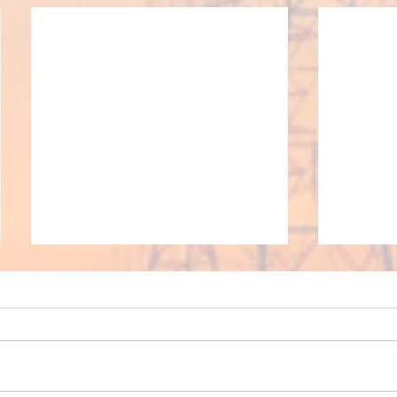
Δελτίο 
Δελτίο 
εκφράζει 
τραγικό 
σιδηροδ
Τέμπη κα