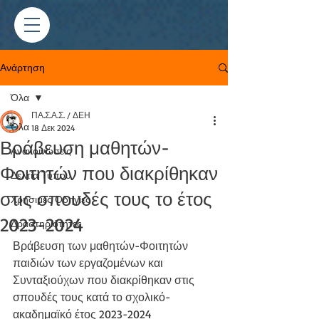
Ανάρτηση
Όλα
ΠΑ.Σ.Α.Σ. / ΔΕΗ
Όλα
18 Δεκ 2024
Βράβευση μαθητών-
Ανακοινώσεις
Φοιτητών που διακρίθηκαν
Δελτία Τύπου
στις σπουδές τους το έτος
Χρήσιμες Οδηγίες
2023-2024
Δραστηριότητες
Βράβευση των μαθητών-Φοιτητών 
παιδιών των εργαζομένων και 
Συνταξιούχων που διακρίθηκαν στις 
σπουδές τους κατά το σχολικό-
ακαδημαϊκό έτος 2023-2024