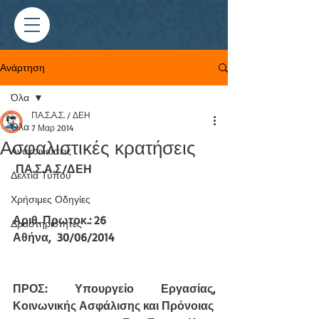
Ανάρτηση
Όλα
ΠΑ.Σ.Α.Σ. / ΔΕΗ
Όλα
7 Μαρ 2014
Ασφαλιστικές κρατήσεις
Ανακοινώσεις
ΠΑ.Σ.Α.Σ/ΔΕΗ
Δελτία Τύπου
Χρήσιμες Οδηγίες
Αριθ. Πρωτοκ.: 26
Δραστηριότητες
Αθήνα,  30/06/2014
ΠΡΟΣ: Υπουργείο Εργασίας, 
Κοινωνικής Ασφάλισης και Πρόνοιας