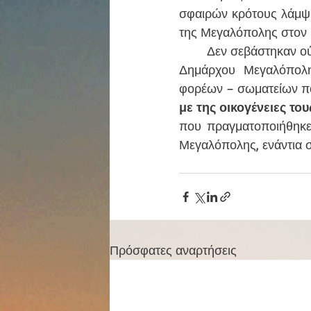
σφαιρών κρότους λάμψ
της Μεγαλόπολης στον 
	Δεν σεβάστηκαν ούτε την παρουσία του Μητροπολίτη Γόρτυνος και Μεγαλοπόλεως- του 
Δημάρχου Μεγαλόπολη
φορέων – σωματείων πο
με της οικογένειες το
που πραγματοποιήθηκε σ
Μεγαλόπολης, ενάντια σ
Πρόσφατες αναρτήσεις