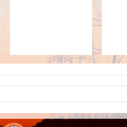
Δελτίο 
ανατίνα
ΔΕΛΤΙΟ ΤΥΠΟΥ
ανατίναξ
ΔΕΗ στη
αποτελεί 
συμβολισ
Από την συγκέντρωση
πλέον α
διαμαρτυρίας στον ΑΗΣ
εσκεμμέ
Πτολεμαϊδας