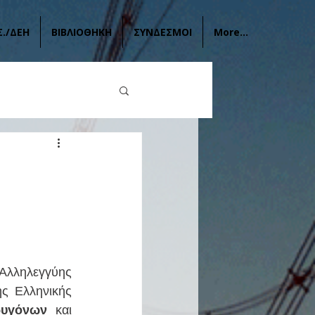
Σ./ΔΕΗ
ΒΙΒΛΙΟΘΗΚΗ
ΣΥΝΔΕΣΜΟΙ
More...
ς Ελληνικής 
ρυγόνων
 και 