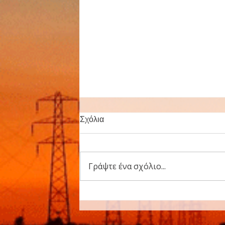
Ο ΠΑ.Σ.Α.Σ./ΔΕΗ πάει
Σχόλια
διακοπές.
Ενημερώνουμε τους
συναδέλφους οτι λόγω των
Γράψτε ένα σχόλιο...
καλοκαιρινών διακοπών τα
Γραφεία του Συλλόγου μας θα
παραμείνουν κλειστά από
3/8/2026 έως και 23/8/2026. Για
έκτακτες περιπτώσεις να