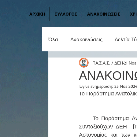
ΑΡΧΙΚΗ
ΣΥΛΛΟΓΟΣ
ΑΝΑΚΟΙΝΩΣΕΙΣ
ΧΡ
Όλα
Ανακοινώσεις
Δελτία Τ
ΠΑ.Σ.Α.Σ. / ΔΕΗ
21 Νοε
ΑΝΑΚΟΙΝΩ
Έγινε ενημέρωση:
25 Νοε 202
Το Παράρτημα Ανατολικ
	Το Παράρτημα Ανατολικής Πελοποννήσου του Πανελλήνιου Συλλόγου Αλληλεγγύης 
Συνταξιούχων ΔΕΗ  [
Αστυνομίας και των κ