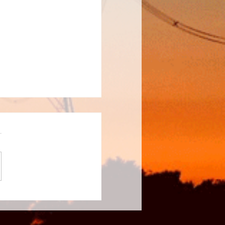
τύπου για την
ξη των εκσκαφέων.
 Η πρόσφατη
η των εκσκαφέων της
ν Μαυροπηγή Κοζάνης
μια ενέργεια με ιδιαίτερο
μό. Αποτυπώνει με τον
νάγλυφο τρόπο την
νη καταστροφή των