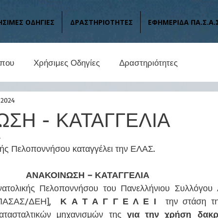
ΗΣΙΜΕΣ ΟΔΗΓΙΕΣ
ΔΡΑΣΤΗΡΙΟΤΗΤΕΣ
ΕΦΗΜΕΡΙΔΑ ΠΑ.Σ.Α.
ύπου
Χρήσιμες Οδηγίες
Δραστηριότητες
 2024
ΣΗ - ΚΑΤΑΓΓΕΛΙΑ
4
ής Πελοποννήσου καταγγέλει την ΕΛΑΣ.
ΑΝΑΚΟΙΝΩΣΗ – ΚΑΤΑΓΓΕΛΙΑ
ΠΑΣΑΣ/ΔΕΗ],  
Κ Α Τ Α Γ Γ Ε Λ Ε Ι  
την στάση τη
ατασταλτικών μηχανισμών της 
για την χρήση
δακ